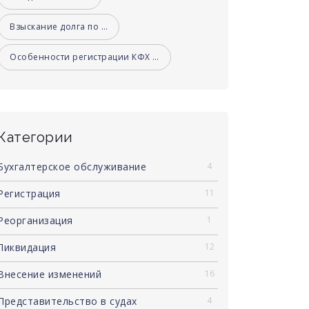
Взыскание долга по …
Особенности регистрации КФХ …
Категории
Бухгалтерское обслуживание
4
Регистрация
11
Реорганизация
1
Ликвидация
12
Внесение изменений
16
Представительство в судах
4