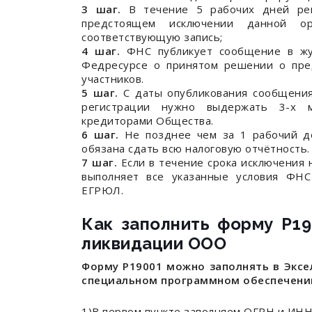
3 шаг.
В течение 5 рабочих дней рег
предстоящем исключении данной 
соответствующую запись;
4 шаг.
ФНС публикует сообщение в жур
Федресурсе о принятом решении о пр
участников.
5 шаг.
С даты опубликования сообщения
регистрации нужно выдержать 3-х м
кредиторами Общества.
6 шаг.
Не позднее чем за 1 рабочий де
обязана сдать всю налоговую отчётность.
7 шаг.
Если в течение срока исключения 
выполняет все указанные условия ФН
ЕГРЮЛ.
Как заполнить форму Р1
ликвидации ООО
Форму Р19001 можно заполнять в Эксел
специальном программном обеспечени
1)В первом пункте заполняем ОГРН и ИН